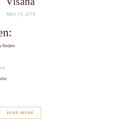
Visana
März 19, 2018
ten:
 finden:
ana
ite:
READ MORE