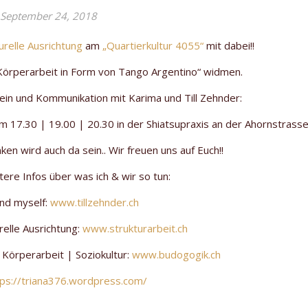
September 24, 2018
urelle Ausrichtung
am
„Quartierkultur 4055“
mit dabei!!
rperarbeit in Form von Tango Argentino“ widmen.
in und Kommunikation mit Karima und Till Zehnder:
7.30 | 19.00 | 20.30 in der Shiatsupraxis an der Ahornstrasse
n wird auch da sein.. Wir freuen uns auf Euch!!
tere Infos über was ich & wir so tun:
and myself:
www.tillzehnder.ch
relle Ausrichtung:
www.strukturarbeit.ch
Körperarbeit | Soziokultur:
www.budogogik.ch
tps://triana376.wordpress.com/