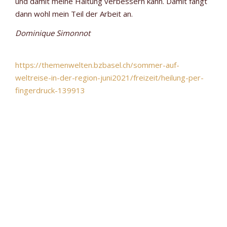
und damit meine Haltung verbessern kann. Damit fängt
dann wohl mein Teil der Arbeit an.
Dominique Simonnot
https://themenwelten.bzbasel.ch/sommer-auf-
weltreise-in-der-region-juni2021/freizeit/heilung-per-
fingerdruck-139913
Shiatsu Artikel Zeitung BZ über meine
Shiatsupraxis in Basel
August 31, 2023