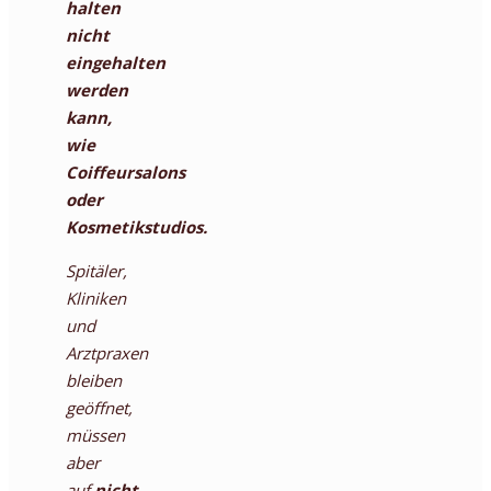
halten
nicht
eingehalten
werden
kann,
wie
Coiffeursalons
oder
Kosmetikstudios.
Spitäler,
Kliniken
und
Arztpraxen
bleiben
geöffnet,
müssen
aber
auf
nicht