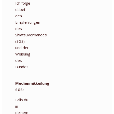
Ich folge
dabei
den
Empfehlungen
des
ShiatsuVerbandes
(SGS)
und der
Weisung
des
Bundes.
Medienmitteilung
SGS:
Falls du
in
deinem